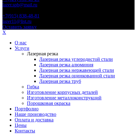
lazer.spb@mail.ru
Иваново
+7(915) 838-48-81
lazer11@list.ru
Оставить заявку
X
О нас
Услуги
Лазерная резка
Лазерная резка углеродистой стали
Лазерная резка алюминия
Лазерная резка нержавеющей стали
Лазерная резка оцинкованной стали
Лазерная резка труб
Гибка
Изготовление корпусных деталей
Изготовление металлоконструкций
Порошковая окраска
Портфолио
Наше производство
Оплата и доставка
Цены
Контакты