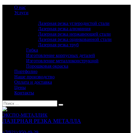
О нас
Услуги
Лазерная резка
Лазерная резка углеродистой стали
Лазерная резка алюминия
Лазерная резка нержавеющей стали
Лазерная резка оцинкованной стали
Лазерная резка труб
Гибка
Изготовление корпусных деталей
Изготовление металлоконструкций
Порошковая окраска
Портфолио
Наше производство
Оплата и доставка
Цены
Контакты
ЭКСПО-МЕТАЛЛИК
ЛАЗЕРНАЯ РЕЗКА МЕТАЛЛА
Санкт-Петербург
+7(921) 950-49-29