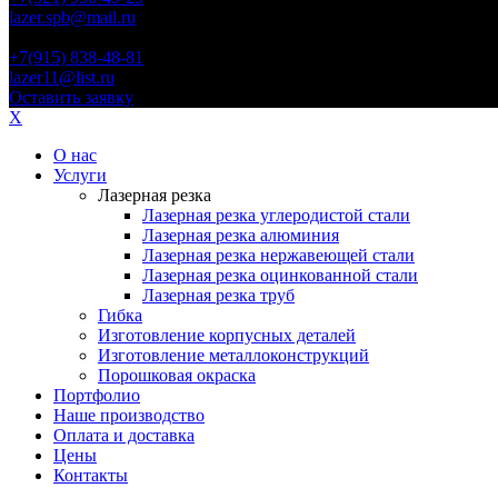
lazer.spb@mail.ru
Иваново
+7(915) 838-48-81
lazer11@list.ru
Оставить заявку
X
О нас
Услуги
Лазерная резка
Лазерная резка углеродистой стали
Лазерная резка алюминия
Лазерная резка нержавеющей стали
Лазерная резка оцинкованной стали
Лазерная резка труб
Гибка
Изготовление корпусных деталей
Изготовление металлоконструкций
Порошковая окраска
Портфолио
Наше производство
Оплата и доставка
Цены
Контакты