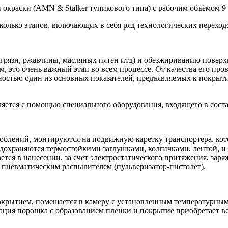
краски (AMN & Stalker тупикового типа) с рабочим объёмом 9 м
олько этапов, включающих в себя ряд технологических переходо
от грязи, ржавчины, масляных пятен итд) и обезжириванию пов
 это очень важный этап во всем процессе. От качества его пров
остью один из основных показателей, предъявляемых к покрытию
яется с помощью специального оборудования, входящего в сост
облений, монтируются на подвижную каретку транспортера, ко
едохраняются термостойкими заглушками, колпачками, лентой, и
ется в нанесении, за счет электростатического притяжения, за
 пневматическим распылителем (пульверизатор-пистолет).
е покрытием, помещается в камеру с установленным температурн
ация порошка с образованием пленки и покрытие приобретает вс